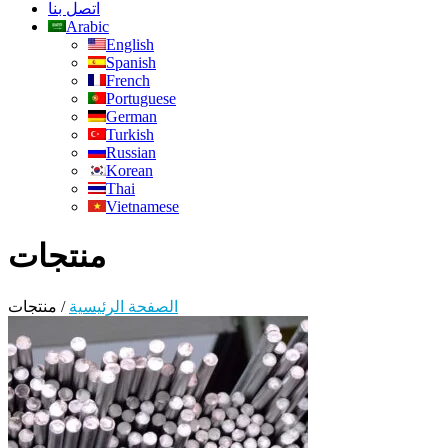
اتصل بنا
Arabic
English
Spanish
French
Portuguese
German
Turkish
Russian
Korean
Thai
Vietnamese
منتجات
الصفحة الرئيسية
/
منتجات