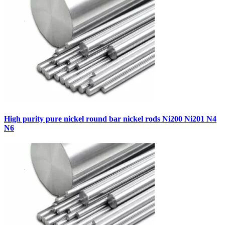
High purity pure nickel round bar nickel rods Ni200 Ni201 N4
N6