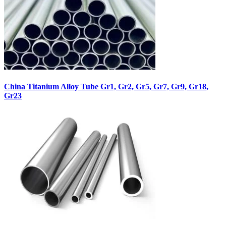
China Titanium Alloy Tube Gr1, Gr2, Gr5, Gr7, Gr9, Gr18,
Gr23