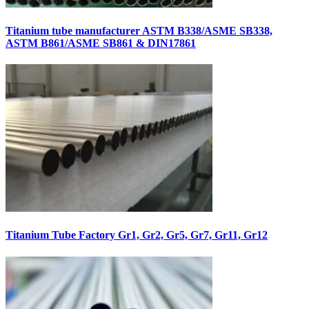
Titanium tube manufacturer ASTM B338/ASME SB338,
ASTM B861/ASME SB861 & DIN17861
Titanium Tube Factory Gr1, Gr2, Gr5, Gr7, Gr11, Gr12