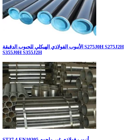
الأنبوب الفولاذي الهيكلي للحبوب الدقيقة S275J0H S275J2H
S355J0H S355J2H
ST37.4 EN10305 أنبوب فولاذي غير ملحوم