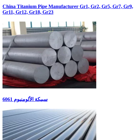
China Titanium Pipe Manufacturer Gr1, Gr2, Gr5, Gr7, Gr9,
Gr11, Gr12, Gr18, Gr23
سبيكة الألومنيوم 6061