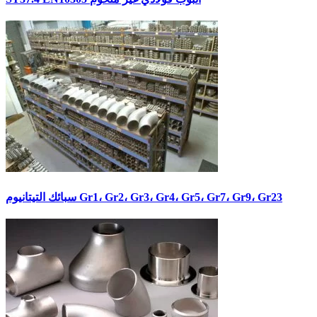
سبائك التيتانيوم Gr1، Gr2، Gr3، Gr4، Gr5، Gr7، Gr9، Gr23