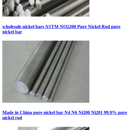
wholesale-nickel bars ASTM NO2200 Pure Nickel Rod pure
nickel bar
Made in China pure nickel bar N4 N6 Ni200 Ni201 99.9% pure
nickel rod