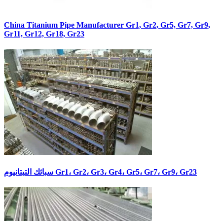
China Titanium Pipe Manufacturer Gr1, Gr2, Gr5, Gr7, Gr9,
Gr11, Gr12, Gr18, Gr23
سبائك التيتانيوم Gr1، Gr2، Gr3، Gr4، Gr5، Gr7، Gr9، Gr23