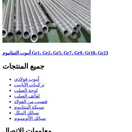
أنبوب التيتانيوم Gr1، Gr2، Gr5، Gr7، Gr9، Gr18، Gr23
جميع المنتجات
أنبوب فولاذي
تركيبات الأنابيب
لوحة الصلب
لفائف الصلب
قضيب من الفولاذ
سبيكة التيتانيوم
سبائك النيكل
سبائك الألومنيوم
معلومات الاتصال