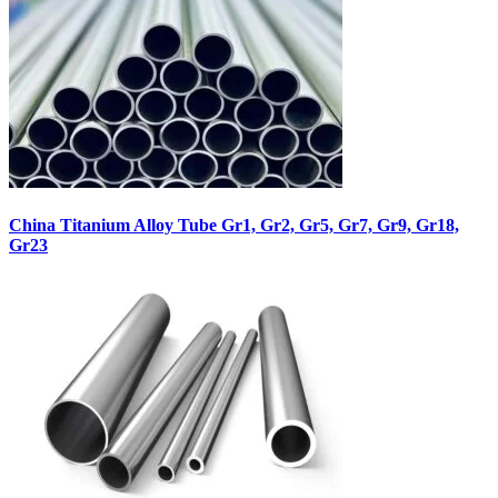
China Titanium Alloy Tube Gr1, Gr2, Gr5, Gr7, Gr9, Gr18,
Gr23