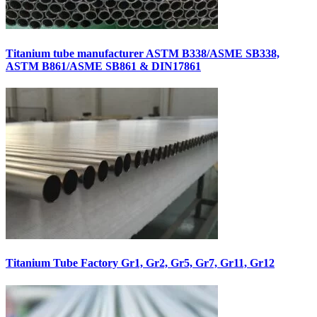
Titanium tube manufacturer ASTM B338/ASME SB338,
ASTM B861/ASME SB861 & DIN17861
Titanium Tube Factory Gr1, Gr2, Gr5, Gr7, Gr11, Gr12